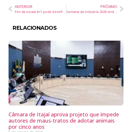
ANTERIOR
PRÓXIMO
Fim da escala 6×1 pode beneficiar mais de 1 milhão de trabalhadores em Santa Catarina
Semana da Indústria 2026 terá Feirão de Empregos e painéis sobre saúde mental e liderança no SENAI Itajaí
RELACIONADOS
Câmara de Itajaí aprova projeto que impede
autores de maus-tratos de adotar animais
por cinco anos