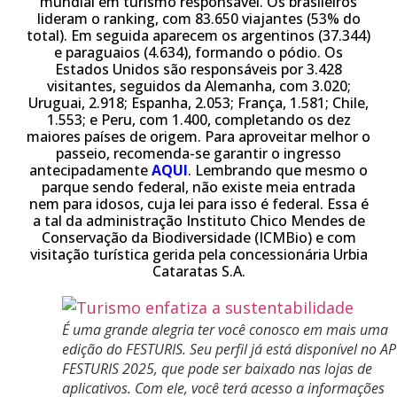
mundial em turismo responsável. Os brasileiros
lideram o ranking, com 83.650 viajantes (53% do
total). Em seguida aparecem os argentinos (37.344)
e paraguaios (4.634), formando o pódio. Os
Estados Unidos são responsáveis por 3.428
visitantes, seguidos da Alemanha, com 3.020;
Uruguai, 2.918; Espanha, 2.053; França, 1.581; Chile,
1.553; e Peru, com 1.400, completando os dez
maiores países de origem. Para aproveitar melhor o
passeio, recomenda-se garantir o ingresso
antecipadamente
AQUI
. Lembrando que mesmo o
parque sendo federal, não existe meia entrada
nem para idosos, cuja lei para isso é federal. Essa é
a tal da administração Instituto Chico Mendes de
Conservação da Biodiversidade (ICMBio) e com
visitação turística gerida pela concessionária Urbia
Cataratas S.A.
É uma grande alegria ter você conosco em mais uma
edição do FESTURIS. Seu perfil já está disponível no A
FESTURIS 2025, que pode ser baixado nas lojas de
aplicativos. Com ele, você terá acesso a informações