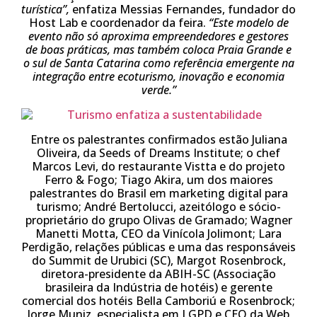
turística”,
enfatiza Messias Fernandes, fundador do
Host Lab e coordenador da feira.
“Este modelo de
evento não só aproxima empreendedores e gestores
de boas práticas, mas também coloca Praia Grande e
o sul de Santa Catarina como referência emergente na
integração entre ecoturismo, inovação e economia
verde.”
Entre os palestrantes confirmados estão Juliana
Oliveira, da Seeds of Dreams Institute; o chef
Marcos Levi, do restaurante Vistta e do projeto
Ferro & Fogo; Tiago Akira, um dos maiores
palestrantes do Brasil em marketing digital para
turismo; André Bertolucci, azeitólogo e sócio-
proprietário do grupo Olivas de Gramado; Wagner
Manetti Motta, CEO da Vinícola Jolimont; Lara
Perdigão, relações públicas e uma das responsáveis
do Summit de Urubici (SC), Margot Rosenbrock,
diretora-presidente da ABIH-SC (Associação
brasileira da Indústria de hotéis) e gerente
comercial dos hotéis Bella Camboriú e Rosenbrock;
Jorge Muniz, especialista em LGPD e CEO da Web