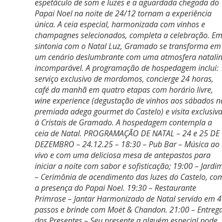
espetáculo de som e luzes e a aguardada chegada do
Papai Noel na noite de 24/12 tornam a experiência
única. A ceia especial, harmonizada com vinhos e
champagnes selecionados, completa a celebração. E
sintonia com o Natal Luz, Gramado se transforma em
um cenário deslumbrante com uma atmosfera natali
incomparável. A programação de hospedagem inclui:
serviço exclusivo de mordomos, concierge 24 horas,
café da manhã em quatro etapas com horário livre,
wine experience (degustação de vinhos aos sábados n
premiada adega gourmet do Castelo) e visita exclusiv
à Cristais de Gramado. A hospedagem contempla a
ceia de Natal. PROGRAMAÇÃO DE NATAL – 24 e 25 DE
DEZEMBRO – 24.12.25 – 18:30 – Pub Bar – Música ao
vivo e com uma deliciosa mesa de antepastos para
iniciar a noite com sabor e sofisticação; 19:00 – Jardi
– Cerimônia de acendimento das luzes do Castelo, co
a presença do Papai Noel. 19:30 – Restaurante
Primrose – Jantar Harmonizado de Natal servido em 4
passos e brinde com Moët & Chandon. 21:00 – Entreg
dos Presentes – Seu presente a alguém especial pode