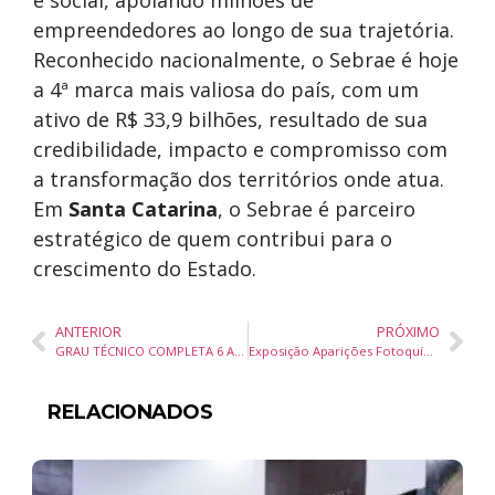
e social, apoiando milhões de
empreendedores ao longo de sua trajetória.
Reconhecido nacionalmente, o Sebrae é hoje
a 4ª marca mais valiosa do país, com um
ativo de R$ 33,9 bilhões, resultado de sua
credibilidade, impacto e compromisso com
a transformação dos territórios onde atua.
Em
Santa Catarina
, o Sebrae é parceiro
estratégico de quem contribui para o
crescimento do Estado.
ANTERIOR
PRÓXIMO
GRAU TÉCNICO COMPLETA 6 ANOS EM FLORIPA DIA 19/08 COM PROGRAMAÇÃO ESPECIAL
Exposição Aparições Fotoquímicas resgata técnicas fotográficas históricas em Brasília/DF
RELACIONADOS