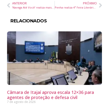
ANTERIOR
PRÓXIMO
‘Navega Até Você’ realiza mais de 220 atendimentos gratuitos no Porto das Balsas
Penha realiza 4ª Feira Literária e Cultural com atrações para todas as idades
RELACIONADOS
Câmara de Itajaí aprova escala 12×36 para
agentes de proteção e defesa civil
7 de agosto de 2026