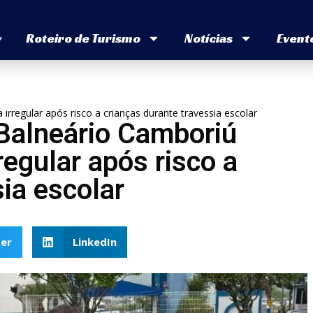
v
Roteiro de Turismo
Notícias
Event
rregular após risco a crianças durante travessia escolar
 Balneário Camboriú
egular após risco a
ia escolar
er
LinkedIn