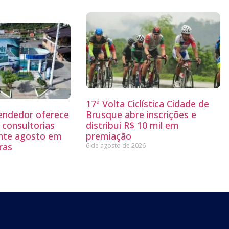
17ª Volta Ciclística Cidade de
endedor oferece
Brusque abre inscrições e
 consultorias
distribui R$ 10 mil em
ante agosto em
premiação
ras
6 de agosto de 2026