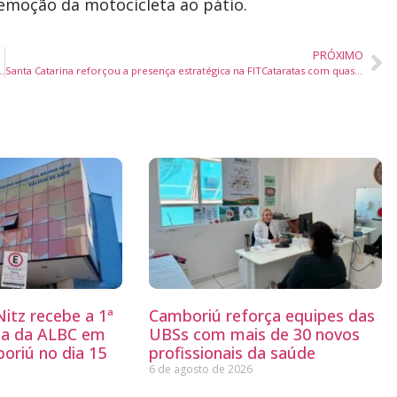
emoção da motocicleta ao pátio.
PRÓXIMO
reende menores após furto de bebidas em supermercado
Santa Catarina reforçou a presença estratégica na FITCataratas com quase 70 coexpositores
itz recebe a 1ª
Camboriú reforça equipes das
ria da ALBC em
UBSs com mais de 30 novos
oriú no dia 15
profissionais da saúde
6 de agosto de 2026