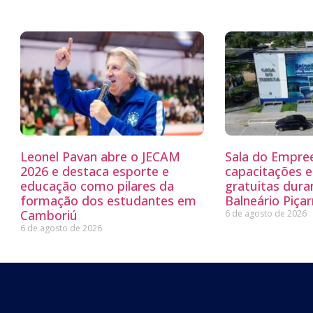
Leonel Pavan abre o JECAM
Sala do Empre
2026 e destaca esporte e
capacitações e
educação como pilares da
gratuitas dur
formação dos estudantes em
Balneário Piçar
Camboriú
6 de agosto de 2026
6 de agosto de 2026