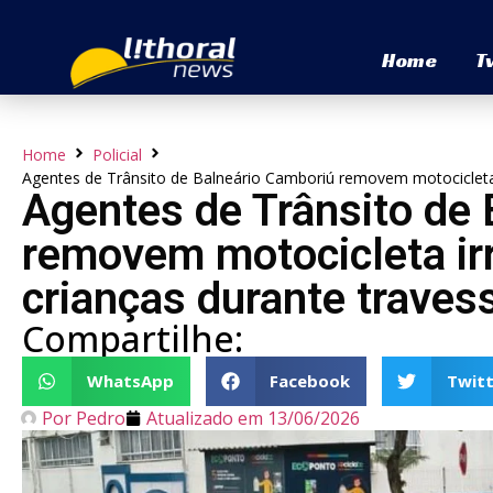
Home
T
Home
Policial
Agentes de Trânsito de Balneário Camboriú removem motocicleta i
Agentes de Trânsito de
removem motocicleta irr
crianças durante travess
Compartilhe:
WhatsApp
Facebook
Twitt
Por
Pedro
Atualizado em
13/06/2026