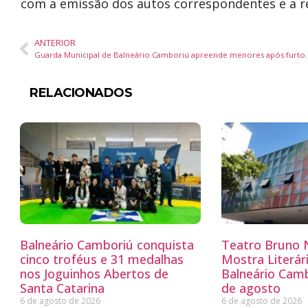
com a emissão dos autos correspondentes e a r
ANTERIOR
Guarda Municipal de Balneário Camboriú ap
RELACIONADOS
Balneário Camboriú conquista
Teatro Bruno N
cinco troféus e 31 medalhas
Mostra Literá
nos Joguinhos Abertos de
Balneário Camb
Santa Catarina
de agosto
6 de agosto de 2026
6 de agosto de 2026