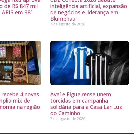
 de R$ 847 mil
inteligência artificial, expansão
 ARIS em 38ª
de negócios e liderança em
Blumenau
7 de agosto de 2026
g recebe 4 novas
Avaí e Figueirense unem
mplia mix de
torcidas em campanha
nomia na região
solidária para a Casa Lar Luz
do Caminho
7 de agosto de 2026