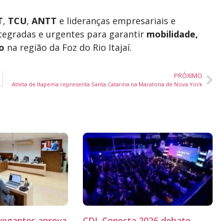
T
,
TCU
,
ANTT
e lideranças empresariais e
ntegradas e urgentes para garantir
mobilidade,
o
na região da Foz do Rio Itajaí.
PRÓXIMO
uarta-feira em Balneário Piçarras
Atleta de Itapema representa Santa Catarina na Maratona de Nova York
egantes aprova
CDL Conecta 2026 debate