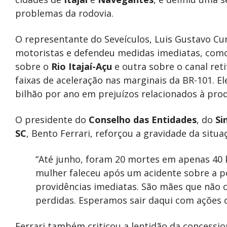
problemas da rodovia.
O representante do Seveículos, Luis Gustavo Cu
motoristas e defendeu medidas imediatas, com
sobre o
Rio Itajaí-Açu
e outra sobre o canal ret
faixas de aceleração nas marginais da BR-101. E
bilhão por ano em prejuízos relacionados à pro
O presidente do
Conselho das Entidades
, do
Si
SC
, Bento Ferrari, reforçou a gravidade da situa
“Até junho, foram 20 mortes em apenas 40 
mulher faleceu após um acidente sobre a po
providências imediatas. São mães que não c
perdidas. Esperamos sair daqui com ações c
Ferrari também criticou a lentidão da concessio