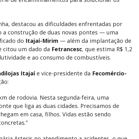
nha, destacou as dificuldades enfrentadas por
o a construção de duas novas pontes — uma
ificado do
Itajaí-Mirim
— além da implantação de
le citou um dado da
Fetrancesc
, que estima R$ 1,2
dutividade e ao consumo de combustíveis.
ndilojas Itajaí
e vice-presidente da
Fecomércio-
ção:
km de rodovia. Nesta segunda-feira, uma
nte que liga as duas cidades. Precisamos de
hegam em casa, filhos. Vidas estão sendo
oncretas.”
nária Arteris no atendimento a acidentes, o que