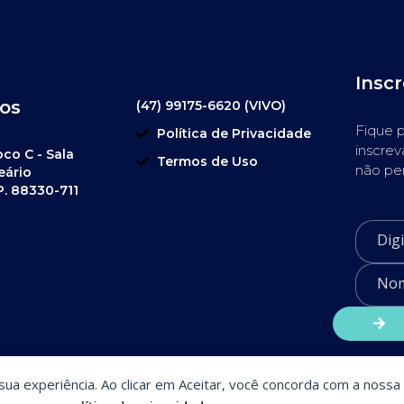
Insc
os
(47) 99175-6620 (VIVO)
Fique p
Política de Privacidade
inscrev
oco C - Sala
Termos de Uso
não pe
eário
P. 88330-711
a sua experiência. Ao clicar em Aceitar, você concorda com a nossa 