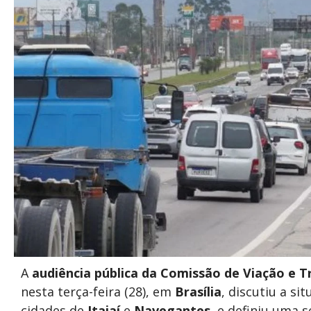
A
audiência pública da Comissão de Viação e
nesta terça-feira (28), em
Brasília
, discutiu a si
cidades de
Itajaí
e
Navegantes
, e definiu uma 