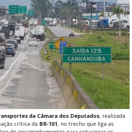
 Transportes da Câmara dos Deputados
, realizada
tuação crítica da
BR-101
, no trecho que liga as
série de encaminhamentos para solucionar os