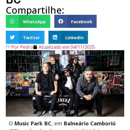
Compartilhe:
WhatsApp
Facebook
Twitter
LinkedIn
Por
Pedro
Atualizado em
04/11/2025
O
Music Park BC
, em
Balneário Camboriú