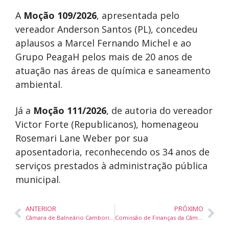
A
Moção 109/2026
, apresentada pelo
vereador Anderson Santos (PL), concedeu
aplausos a Marcel Fernando Michel e ao
Grupo PeagaH pelos mais de 20 anos de
atuação nas áreas de química e saneamento
ambiental.
Já a
Moção 111/2026
, de autoria do vereador
Victor Forte (Republicanos), homenageou
Rosemari Lane Weber por sua
aposentadoria, reconhecendo os 34 anos de
serviços prestados à administração pública
municipal.
ANTERIOR
PRÓXIMO
Câmara de Balneário Camboriú analisa seis projetos do Executivo na sessão desta quarta-feira
Comissão de Finanças da Câmara de Balneário Camboriú aprova pareceres favoráveis a quatro projetos do Executivo