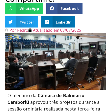
WhatsApp
Facebook
Twitter
LinkedIn
Por
Pedro
Atualizado em
08/07/2026
O plenário da
Câmara de Balneário
Camboriú
aprovou três projetos durante a
sessão ordinária realizada nesta terça-feira