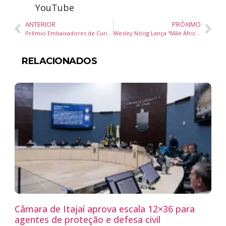
YouTube
ANTERIOR
PRÓXIMO
Prêmio Embaixadores de Curitiba 2024 Celebra Eventos e 25 Anos do Curitiba Convention
Wesley Nóog Lança “Mãe África”: Um Tributo à Herança Africana em Novo Single e Clipe
RELACIONADOS
Câmara de Itajaí aprova escala 12×36 para
agentes de proteção e defesa civil