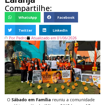
Compartilhe:
WhatsApp
Facebook
Twitter
LinkedIn
Por
Pedro
Atualizado em
01/06/2026
O
Sábado em Família
reuniu a comunidade