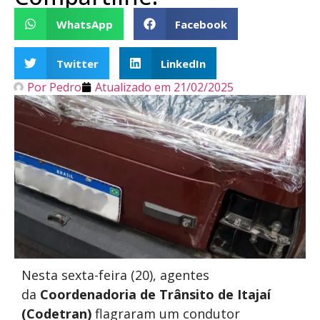
WhatsApp
Facebook
Twitter
LinkedIn
Por
Pedro
Atualizado em
21/02/2025
Nesta sexta-feira (20), agentes
da
Coordenadoria de Trânsito de Itajaí
(Codetran)
flagraram um condutor