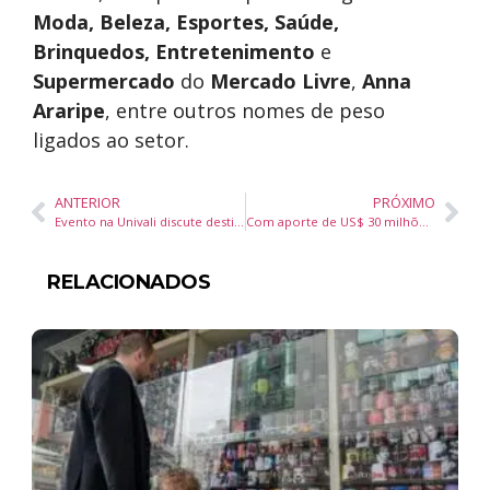
Moda, Beleza, Esportes, Saúde,
Brinquedos, Entretenimento
e
Supermercado
do
Mercado Livre
,
Anna
Araripe
, entre outros nomes de peso
ligados ao setor.
ANTERIOR
PRÓXIMO
Evento na Univali discute destinação do IR para projetos sociais
Com aporte de US$ 30 milhões e expansão do porto, Itajaí se consolida como um dos principais polos logísticos do Brasil
RELACIONADOS