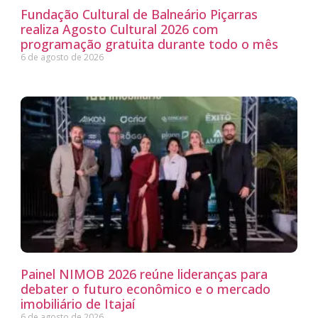
Fundação Cultural de Balneário Piçarras
realiza Agosto Cultural 2026 com
programação gratuita durante todo o mês
6 de agosto de 2026
Painel NIMOB 2026 reúne lideranças para
debater o futuro econômico e o mercado
imobiliário de Itajaí
6 de agosto de 2026