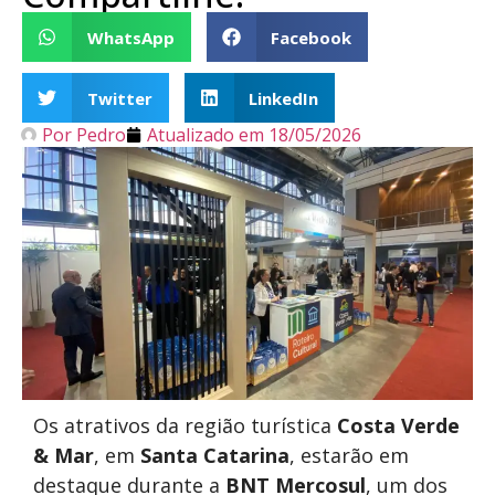
WhatsApp
Facebook
Twitter
LinkedIn
Por
Pedro
Atualizado em
18/05/2026
Os atrativos da região turística
Costa Verde
& Mar
, em
Santa Catarina
, estarão em
destaque durante a
BNT Mercosul
, um dos