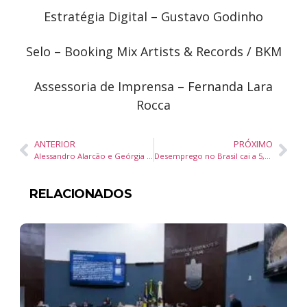
Estratégia Digital – Gustavo Godinho
Selo – Booking Mix Artists & Records / BKM
Assessoria de Imprensa – Fernanda Lara
Rocca
ANTERIOR
PRÓXIMO
Alessandro Alarcão e Geórgia Alarcão representaram o Brasil no KoreaDerma 2025, em Seoul
Desemprego no Brasil cai a 5,6% e atinge menor patamar desde 2012, aponta IBGE
RELACIONADOS