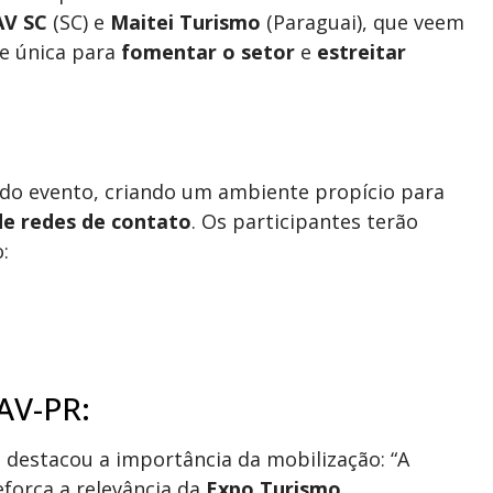
V SC
(SC) e
Maitei Turismo
(Paraguai), que veem
 única para
fomentar o setor
e
estreitar
do evento, criando um ambiente propício para
de redes de contato
. Os participantes terão
o:
AV-PR:
, destacou a importância da mobilização: “A
eforça a relevância da
Expo Turismo