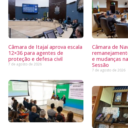
Câmara de Itajaí aprova escala
Câmara de Nav
12×36 para agentes de
remanejamento
proteção e defesa civil
e mudanças na
Sessão
7 de agosto de 2026
7 de agosto de 2026