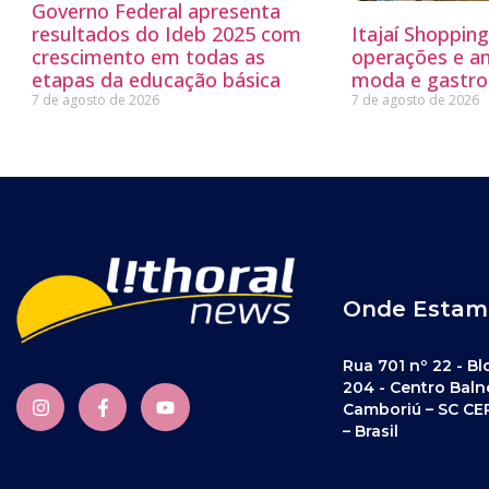
Governo Federal apresenta
resultados do Ideb 2025 com
Itajaí Shoppin
crescimento em todas as
operações e a
etapas da educação básica
moda e gastro
7 de agosto de 2026
7 de agosto de 2026
Onde Estam
Rua 701 nº 22 - Bl
204 - Centro Baln
Camboriú – SC CE
– Brasil