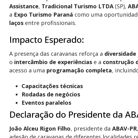
Assistance
,
Tradicional Turismo LTDA
(SP),
ABA
a
Expo Turismo Paraná
como uma oportunidade
laços
entre profissionais.
Impacto Esperado:
A presença das caravanas reforça a
diversidade
o
intercâmbio de experiências
e a
construção 
acesso a uma
programação completa
, incluind
Capacitações técnicas
Rodadas de negócios
Eventos paralelos
Declaração do Presidente da AB
João Alceu Rigon Filho
, presidente da
ABAV-PR
adesão de caravanas de diferentes localidades r