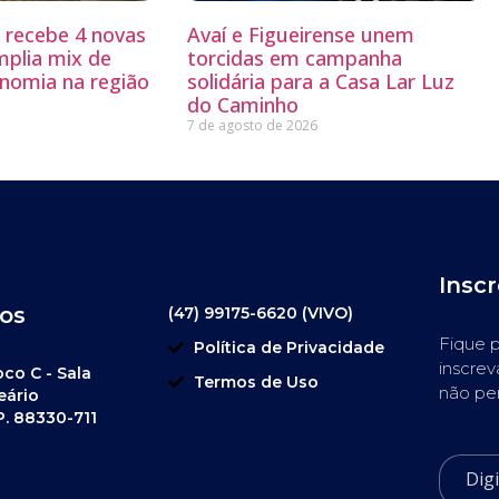
g recebe 4 novas
Avaí e Figueirense unem
mplia mix de
torcidas em campanha
nomia na região
solidária para a Casa Lar Luz
do Caminho
7 de agosto de 2026
Insc
os
(47) 99175-6620 (VIVO)
Fique p
Política de Privacidade
inscrev
oco C - Sala
Termos de Uso
não pe
eário
P. 88330-711