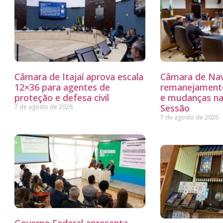
Câmara de Itajaí aprova escala
Câmara de Nav
12×36 para agentes de
remanejamento
proteção e defesa civil
e mudanças na
Sessão
7 de agosto de 2026
7 de agosto de 2026