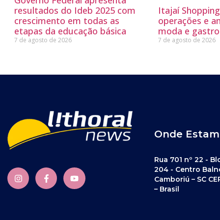
Governo Federal apresenta
resultados do Ideb 2025 com
Itajaí Shoppin
crescimento em todas as
operações e a
etapas da educação básica
moda e gastro
7 de agosto de 2026
7 de agosto de 2026
Onde Estam
Rua 701 nº 22 - Bl
204 - Centro Baln
Camboriú – SC CE
– Brasil