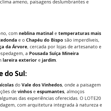
 clima ameno, paisagens deslumbrantes e
ono, com
neblina matinal
e
temperaturas mais
Redonda
e o
Chapéu do Bispo
são imperdíveis,
ça da Árvore
, cercada por lojas de artesanato e
 hospedagem, a
Pousada Suíça Mineira
om
lareira exterior
e
jardim
.
e do Sul
:
nícolas
do
Vale dos Vinhedos
, onde a paisagem
ações de
vinhos
e
espumantes
, almoços
algumas das experiências oferecidas. O LOTE20
dagem, com arquitetura integrada à natureza e