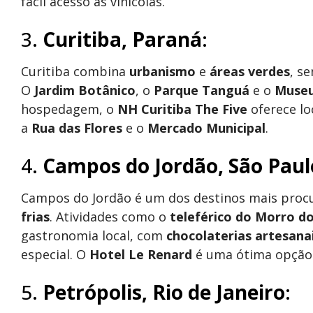
fácil acesso às vinícolas.
3.
Curitiba, Paraná
:
Curitiba combina
urbanismo
e
áreas verdes
, s
O
Jardim Botânico
, o
Parque Tanguá
e o
Museu
hospedagem, o
NH Curitiba The Five
oferece lo
a
Rua das Flores
e o
Mercado Municipal
.
4.
Campos do Jordão, São Paul
Campos do Jordão é um dos destinos mais pro
frias
. Atividades como o
teleférico do Morro d
gastronomia local, com
chocolaterias artesana
especial. O
Hotel Le Renard
é uma ótima opção 
5.
Petrópolis, Rio de Janeiro
: