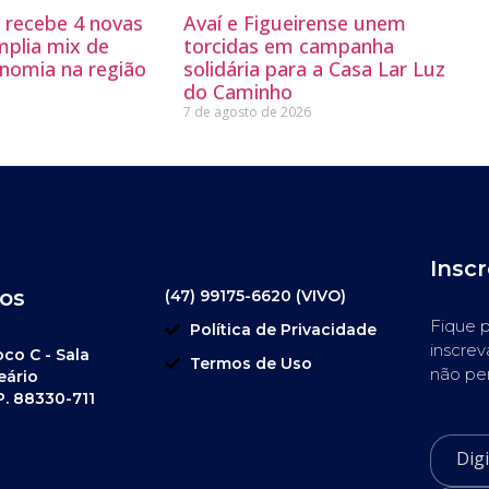
g recebe 4 novas
Avaí e Figueirense unem
mplia mix de
torcidas em campanha
nomia na região
solidária para a Casa Lar Luz
do Caminho
7 de agosto de 2026
Insc
os
(47) 99175-6620 (VIVO)
Fique p
Política de Privacidade
inscrev
oco C - Sala
Termos de Uso
não pe
eário
P. 88330-711