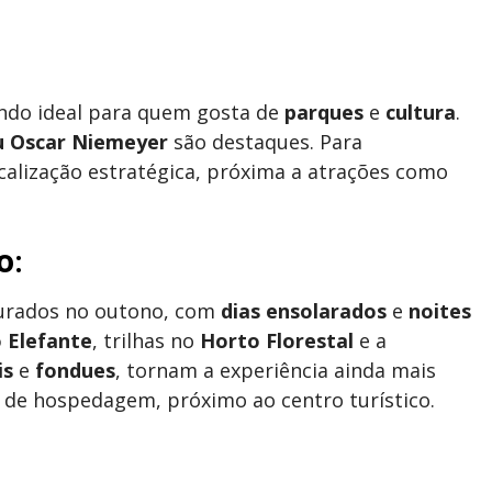
endo ideal para quem gosta de
parques
e
cultura
.
 Oscar Niemeyer
são destaques. Para
calização estratégica, próxima a atrações como
o
:
curados no outono, com
dias ensolarados
e
noites
o Elefante
, trilhas no
Horto Florestal
e a
is
e
fondues
, tornam a experiência ainda mais
de hospedagem, próximo ao centro turístico.