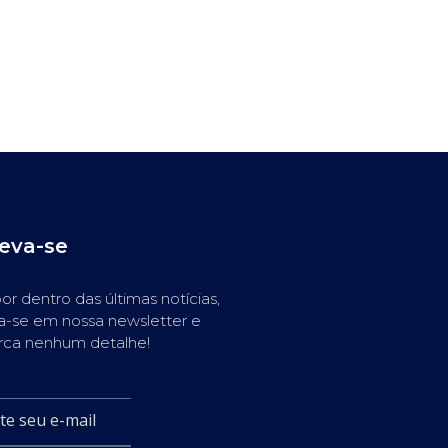
reva-se
or dentro das últimas notícias,
a-se em nossa newsletter e
rca nenhum detalhe!