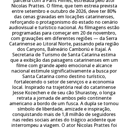
parceria com a Paris Filmes, estrelada pelo ator
Nicolas Prattes. O filme, que tem estreia prevista
entre setembro e outubro de 2026, deve ter 80%
das cenas gravadas em locações catarinenses,
reforçando o protagonismo do estado no cenário
audiovisual e turístico nacional. As filmagens estão
programadas para começar em 20 de novembro,
com gravações em diferentes regiões — da Serra
Catarinense ao Litoral Norte, passando pela região
dos Canyons, Balneário Camboriú e Itajaí. A
Secretaria de Turismo de Santa Catarina estima
que a exibição das paisagens catarinenses em um
filme com grande apelo emocional e alcance
nacional estimule significativamente a busca por
Santa Catarina como destino turístico,
fortalecendo o setor de serviços e a economia
local. Inspirado na trajetória real do catarinense
Jesse Kozechen e de seu cão Shurastey, o longa
retrata a jornada de ambos pelo continente
americano a bordo de um fusca. A dupla se tornou
símbolo de liberdade, amizade e inspiração,
conquistando mais de 1,8 milhão de seguidores
nas redes sociais antes do trágico acidente que
interrompeu a viagem. O ator Nicolas Prattes foi