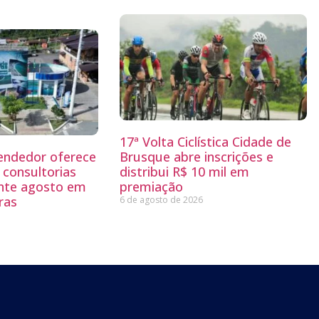
17ª Volta Ciclística Cidade de
endedor oferece
Brusque abre inscrições e
 consultorias
distribui R$ 10 mil em
ante agosto em
premiação
ras
6 de agosto de 2026