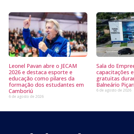
Leonel Pavan abre o JECAM
Sala do Empre
2026 e destaca esporte e
capacitações e
educação como pilares da
gratuitas dur
formação dos estudantes em
Balneário Piçar
Camboriú
6 de agosto de 2026
6 de agosto de 2026