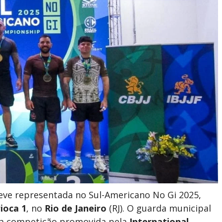
eve representada no Sul-Americano No Gi 2025,
ioca 1
, no
Rio de Janeiro
(RJ). O guarda municipal
na competição promovida pela
International