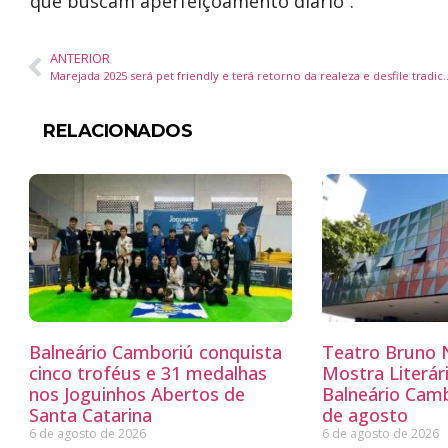
que buscam aperfeiçoamento diário”.
ANTERIOR
Marejada 2025 será pet friendly e terá reto
RELACIONADOS
Balneário Camboriú conquista
Teatro Bruno N
cinco troféus e 31 medalhas
Mostra Literá
nos Joguinhos Abertos de
Balneário Camb
Santa Catarina
de agosto
6 de agosto de 2026
6 de agosto de 2026