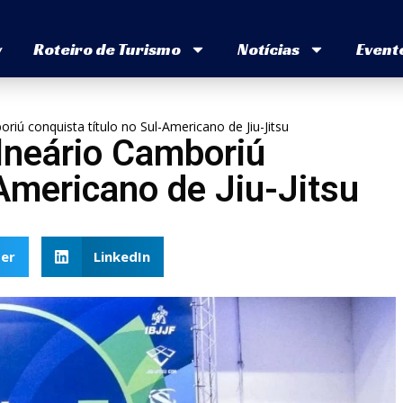
v
Roteiro de Turismo
Notícias
Event
iú conquista título no Sul-Americano de Jiu-Jitsu
lneário Camboriú
-Americano de Jiu-Jitsu
er
LinkedIn