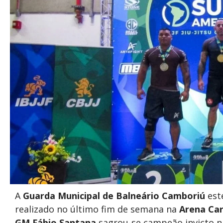
A
Guarda Municipal de Balneário Camboriú
est
realizado no último fim de semana na
Arena Car
GM Fábio Santana
sagrou-se campeão invicto 