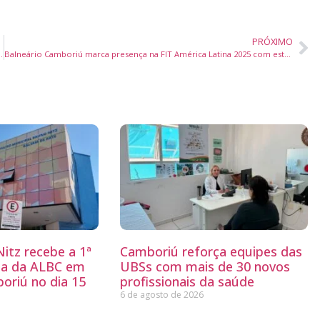
PRÓXIMO
rno da realeza e desfile tradicional
Balneário Camboriú marca presença na FIT América Latina 2025 com estande institucional e trade turístico
itz recebe a 1ª
Camboriú reforça equipes das
ria da ALBC em
UBSs com mais de 30 novos
oriú no dia 15
profissionais da saúde
6 de agosto de 2026