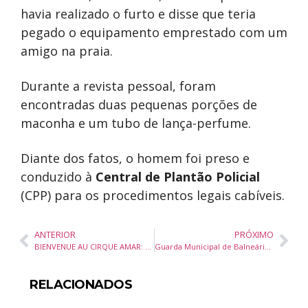
havia realizado o furto e disse que teria
pegado o equipamento emprestado com um
amigo na praia.
Durante a revista pessoal, foram
encontradas duas pequenas porções de
maconha e um tubo de lança-perfume.
Diante dos fatos, o homem foi preso e
conduzido à
Central de Plantão Policial
(CPP) para os procedimentos legais cabíveis.
ANTERIOR
PRÓXIMO
BIENVENUE AU CIRQUE AMAR: O MAIOR CIRCO DA AMÉRICA LATINA CHEGA PELA PRIMEIRA VEZ EM JOINVILLE, COM UMA MEGAESTRUTURA INÉDITA, AO LADO DO EXPOVILLE
Guarda Municipal de Balneário Camboriú prende foragido do sistema prisional com mandado ativo
RELACIONADOS