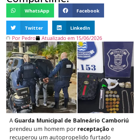
WhatsApp
Facebook
Twitter
LinkedIn
Por
Pedro
Atualizado em
15/06/2026
A
Guarda Municipal de Balneário Camboriú
prendeu um homem por
receptação
e
recuperou um autopropelido furtado