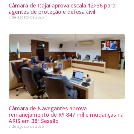
Câmara de Itajaí aprova escala 12×36 para
agentes de proteção e defesa civil
7 de agosto de 2026
Câmara de Navegantes aprova
remanejamento de R$ 847 mil e mudanças na
ARIS em 38ª Sessão
7 de agosto de 2026