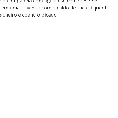
 outra panela com água, escorra e reserve.
que em uma travessa com o caldo de tucupi quente
e-cheiro e coentro picado.