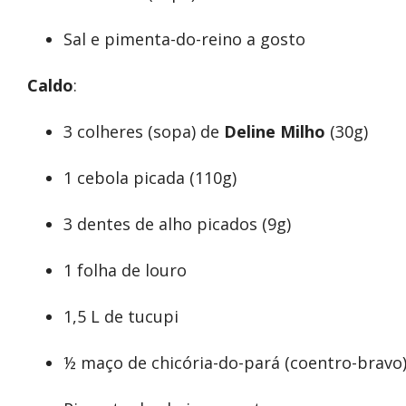
Sal e pimenta-do-reino a gosto
Caldo
:
3 colheres (sopa) de
Deline Milho
(30g)
1 cebola picada (110g)
3 dentes de alho picados (9g)
1 folha de louro
1,5 L de tucupi
½ maço de chicória-do-pará (coentro-bravo