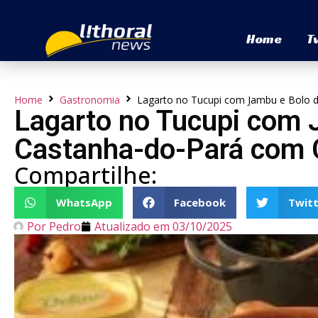
Home
T
Home
Gastronomia
Lagarto no Tucupi com Jambu e Bolo d
Lagarto no Tucupi com 
Castanha-do-Pará com C
Compartilhe:
WhatsApp
Facebook
Twitt
Por
Pedro
Atualizado em
03/10/2025