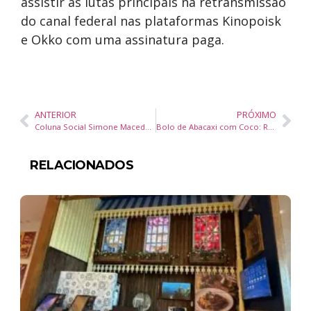
assistir às lutas principais na retransmissão
do canal federal nas plataformas Kinopoisk
e Okko com uma assinatura paga.
ANTERIOR
PRÓXIMO
Coluna Social Simone Macedo – Jornal Diário DC – 03 de setembro25
Bolo de Abacaxi com Coco: Receita Irresistível da Claybom
RELACIONADOS