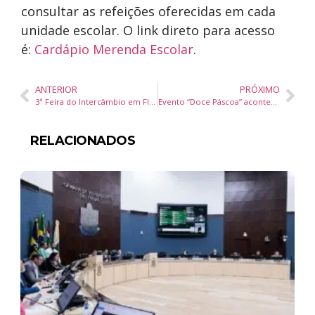
consultar as refeições oferecidas em cada
unidade escolar. O link direto para acesso
é:
Cardápio Merenda Escolar
.
ANTERIOR
PRÓXIMO
3ª Feira do Intercâmbio em Florianópolis oferece oportunidades gratuitas para estudar e trabalhar no exterior
Evento “Doce Páscoa” acontece no bairro Itacolomi em Balneário Piçarras no dia 19 de abril
RELACIONADOS