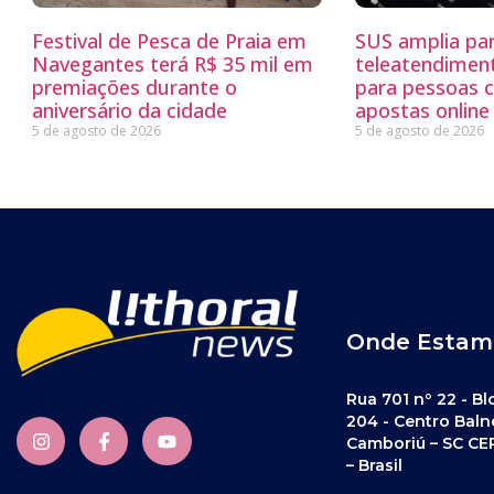
Festival de Pesca de Praia em
SUS amplia par
Navegantes terá R$ 35 mil em
teleatendimen
premiações durante o
para pessoas 
aniversário da cidade
apostas online
5 de agosto de 2026
5 de agosto de 2026
Onde Estam
Rua 701 nº 22 - Bl
204 - Centro Baln
Camboriú – SC CE
– Brasil