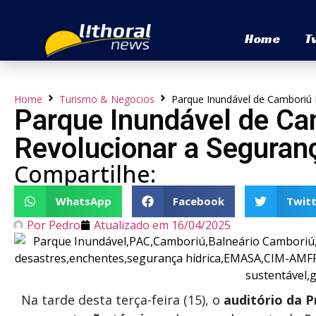
Home
T
Home
Turismo & Negocios
Parque Inundável de Camboriú 
Parque Inundável de C
Revolucionar a Seguranç
Compartilhe:
WhatsApp
Facebook
Twitt
Por
Pedro
Atualizado em
16/04/2025
Na tarde desta terça-feira (15), o
auditório da 