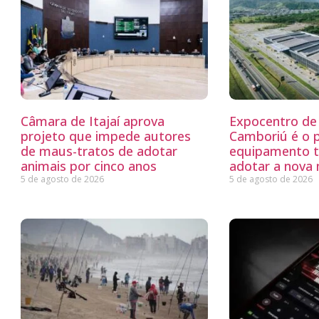
Câmara de Itajaí aprova
Expocentro de 
projeto que impede autores
Camboriú é o 
de maus-tratos de adotar
equipamento tu
animais por cinco anos
adotar a nova
5 de agosto de 2026
5 de agosto de 2026