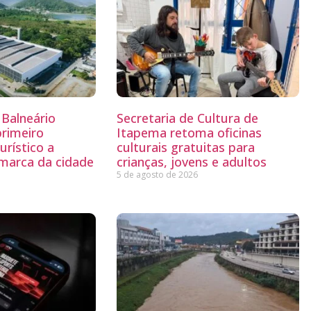
Balneário
Secretaria de Cultura de
primeiro
Itapema retoma oficinas
rístico a
culturais gratuitas para
 marca da cidade
crianças, jovens e adultos
5 de agosto de 2026