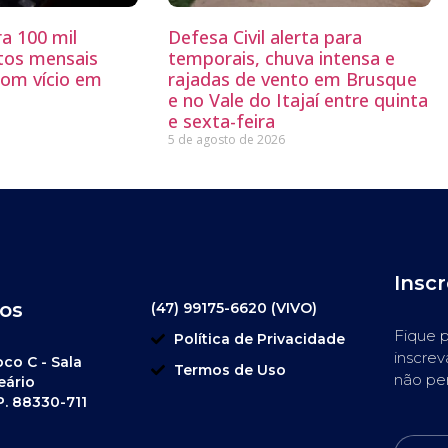
a 100 mil
Defesa Civil alerta para
tos mensais
temporais, chuva intensa e
com vício em
rajadas de vento em Brusque
e no Vale do Itajaí entre quinta
e sexta-feira
5 de agosto de 2026
Insc
os
(47) 99175-6620 (VIVO)
Fique p
Política de Privacidade
inscrev
oco C - Sala
Termos de Uso
não pe
eário
P. 88330-711