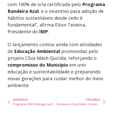
com 100% de orla certificada pelo
Programa
Bandeira Azul
, e o incentivo para adoção de
hábitos sustentáveis desde cedo é
fundamental”, afirma Elton Teixeira,
Presidente do
IMP
.
O lançamento contou ainda com atividades
de
Educação Ambiental
promovidas pelo
projeto Côza Másh Quirída, reforçando o
compromisso
do Município
em unir
educação e sustentabilidade e preparando
novas gerações para cuidar melhor do meio
ambiente.
ANTERIOR
PRÓXIMO
Programa CNH Emprego na Pista oferece vagas gratuitas para habilitação e qualificação em diversas cidades de Santa Catarina
Vereadora Ciça Müller fortalece articulação do PDT em encontro regional em Camboriú