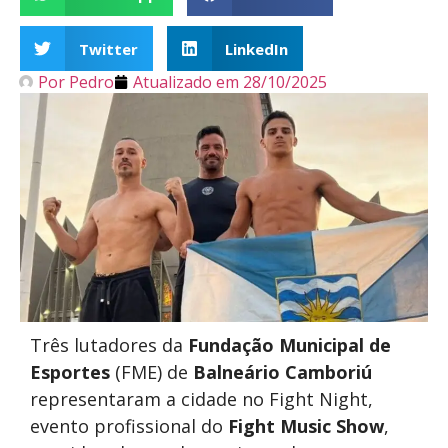
Twitter
LinkedIn
Por
Pedro
Atualizado em
28/10/2025
Três lutadores da
Fundação Municipal de
Esportes
(FME) de
Balneário Camboriú
representaram a cidade no Fight Night,
evento profissional do
Fight Music Show
,