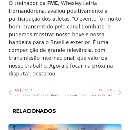
O treinador da
FME
, Whesley Leiria
Hernandorena, avaliou positivamente a
participação dos atletas: “O evento foi muito
bom, transmitido pelo canal Combate, e
pudemos mostrar nosso boxe e nossa
bandeira para o Brasil e exterior. É uma
competição de grande relevância, com
transmissão internacional, que valoriza
nosso trabalho. Agora é focar na próxima
disputa”, destacou.
ANTERIOR
PRÓXIMO
Penha realiza 4ª Feira Literária e Cultural com atrações para todas as idades
Balneário Camboriú realoca radares para reforçar segurança nas avenidas Martin Luther e Panorâmica
RELACIONADOS