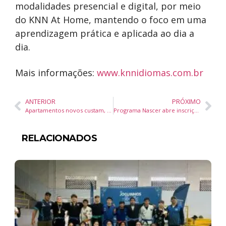
modalidades presencial e digital, por meio
do KNN At Home, mantendo o foco em uma
aprendizagem prática e aplicada ao dia a
dia.
Mais informações:
www.knnidiomas.com.br
ANTERIOR
PRÓXIMO
Apartamentos novos custam, em média, R$ 880 mil em Joinville
Programa Nascer abre inscrições para pré-incubação de ideias inovadoras com apoio da Fapesc em Santa Catarina
RELACIONADOS