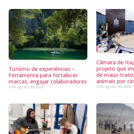
Câmara de Itaj
projeto que i
Turismo de experiências –
de maus-trato
Ferramenta para fortalecer
animais por ci
marcas, engajar colaboradores
5 de agosto de 2026
6 de agosto de 2026