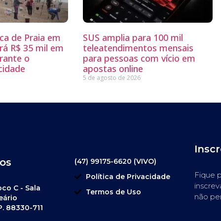
sca de Praia em
SUS amplia para 100 mil
rá R$ 35 mil em
teleatendimentos mensais
rante o
para pessoas com vício em
 cidade
apostas online
5 de agosto de 2026
Insc
os
(47) 99175-6620 (VIVO)
Fique p
Política de Privacidade
inscrev
oco C - Sala
Termos de Uso
não pe
eário
P. 88330-711