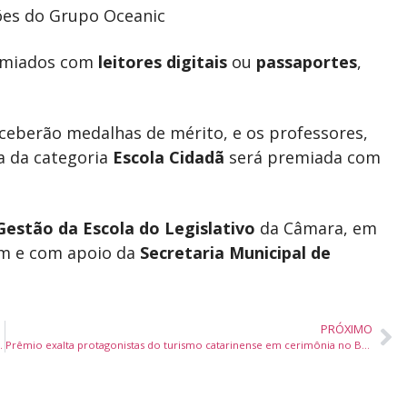
es do Grupo Oceanic
remiados com
leitores digitais
ou
passaportes
,
eceberão medalhas de mérito, e os professores,
ra da categoria
Escola Cidadã
será premiada com
estão da Escola do Legislativo
da Câmara, em
um e com apoio da
Secretaria Municipal de
PRÓXIMO
onar qualificação e geração de empregos
Prêmio exalta protagonistas do turismo catarinense em cerimônia no Beto Carrero World