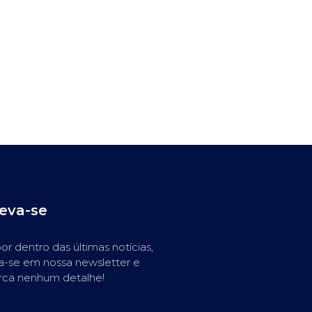
reva-se
or dentro das últimas notícias,
a-se em nossa newsletter e
rca nenhum detalhe!