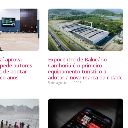
aí aprova
Expocentro de Balneário
mpede autores
Camboriú é o primeiro
s de adotar
equipamento turístico a
nco anos
adotar a nova marca da cidade
5 de agosto de 2026