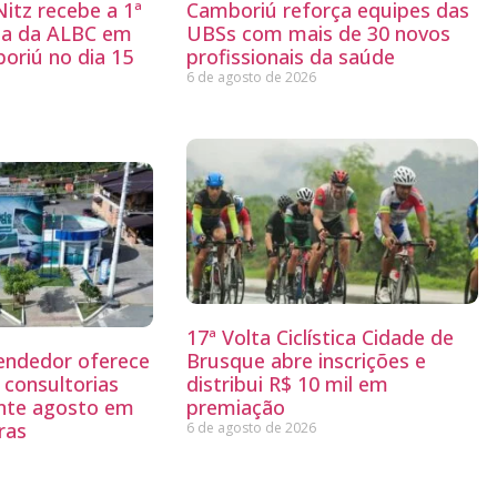
itz recebe a 1ª
Camboriú reforça equipes das
ria da ALBC em
UBSs com mais de 30 novos
oriú no dia 15
profissionais da saúde
6 de agosto de 2026
17ª Volta Ciclística Cidade de
endedor oferece
Brusque abre inscrições e
 consultorias
distribui R$ 10 mil em
ante agosto em
premiação
ras
6 de agosto de 2026