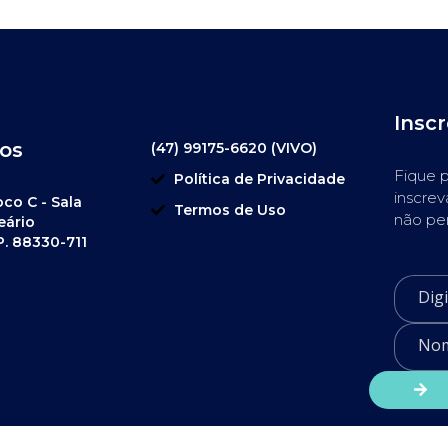
Insc
os
(47) 99175-6620 (VIVO)
Fique p
Política de Privacidade
inscrev
oco C - Sala
Termos de Uso
não pe
eário
P. 88330-711