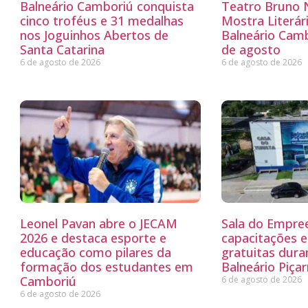
Balneário Camboriú conquista
Teatro Bruno N
cinco troféus e 31 medalhas
Mostra Literá
nos Joguinhos Abertos de
Balneário Camb
Santa Catarina
de agosto
6 de agosto de 2026
6 de agosto de 2026
Leonel Pavan abre o JECAM
Sala do Empre
2026 e destaca esporte e
capacitações e
educação como pilares da
gratuitas dur
formação dos estudantes em
Balneário Piçar
Camboriú
6 de agosto de 2026
6 de agosto de 2026