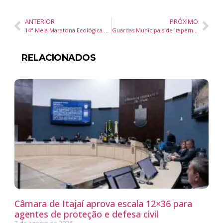
ANTERIOR
PRÓXIMO
14ª Meia Maratona Ecológica de Camboriú Atrai Atletas de Todo o Brasil
Guardas Municipais de Itapema Brilham no Circuito Catarinense Mormaii de Jiu-Jitsu 2025
RELACIONADOS
Câmara de Itajaí aprova escala 12×36 para
agentes de proteção e defesa civil