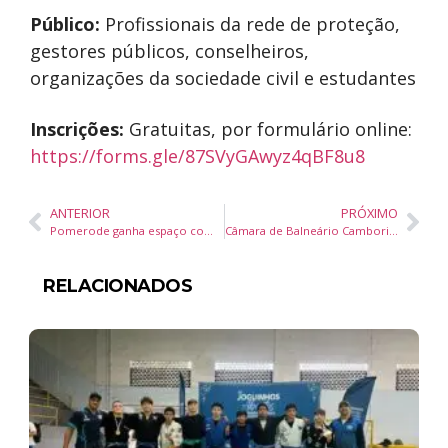
Público:
Profissionais da rede de proteção,
gestores públicos, conselheiros,
organizações da sociedade civil e estudantes
Inscrições:
Gratuitas, por formulário online:
https://forms.gle/87SVyGAwyz4qBF8u8
ANTERIOR
PRÓXIMO
Pomerode ganha espaço com dinossauros brasileiros e fósseis reais em parque temático de Santa Catarina
Câmara de Balneário Camboriú vota quatro projetos e debate outras duas propostas na sessão desta terça-feira
RELACIONADOS